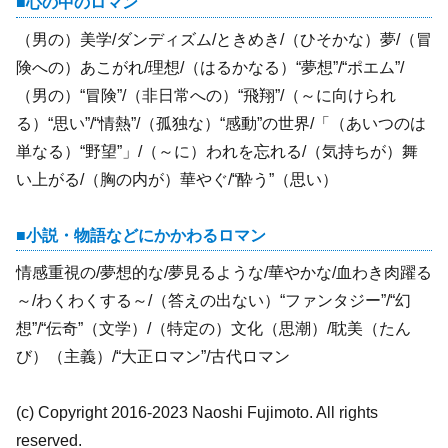
心の中のロマン
（男の）美学/ダンディズム/ときめき/（ひそかな）夢/（冒
険への）あこがれ/理想/（はるかなる）“夢想”/“ポエム”/
（男の）“冒険”/（非日常への）“飛翔”/（～に向けられ
る）“思い”/“情熱”/（孤独な）“感動”の世界/「（あいつのは
単なる）“野望”」/（～に）われを忘れる/（気持ちが）舞
い上がる/（胸の内が）華やぐ/“酔う”（思い）
小説・物語などにかかわるロマン
情感重視の/夢想的な/夢見るような/華やかな/血わき肉躍る
～/わくわくする～/（答えの出ない）“ファンタジー”/“幻
想”/“伝奇”（文学）/（特定の）文化（思潮）/耽美（たん
び）（主義）/“大正ロマン”/古代ロマン
(c) Copyright 2016-2023 Naoshi Fujimoto. All rights
reserved.