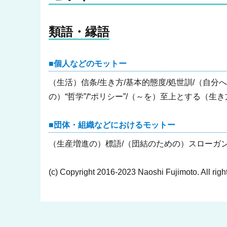
類語・縁語
個人などのモットー
（生活）信条/生き方/基本的態度/処世訓/（自分へ
の）“哲学”/“ポリシー”/（～を）至上とする（生
団体・組織などにおけるモットー
（生産増進の）標語/（団結のための）スローガン/
(c) Copyright 2016-2023 Naoshi Fujimoto. All righ