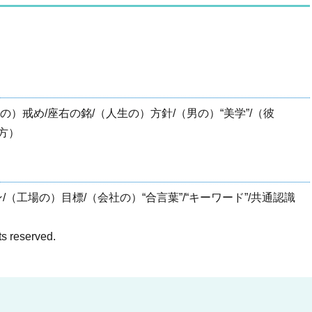
の）戒め/座右の銘/（人生の）方針/（男の）“美学”/（彼
き方）
（工場の）目標/（会社の）“合言葉”/“キーワード”/共通認識
ts reserved.