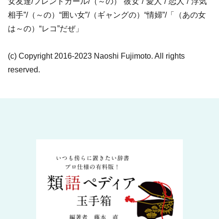
女友達/フレンドガール/（～の）“彼女”/“愛人”/“恋人”/“浮気
相手”/（～の）“囲い女”/（ギャングの）“情婦”/「（あの女
は～の）“レコ”だぜ」
(c) Copyright 2016-2023 Naoshi Fujimoto. All rights
reserved.