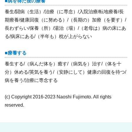
病を得た後の療養
養生/闘病（生活）/治療（に専念）/入院治療/転地療養/長
期療養/健康回復（に努める）/（長期の）加療（を要す）/
長わずらい/保養（所）/湯治（場）/（老母は）病の床にあ
る/病床にある/（半年も）枕が上がらない
療養する
養生する/（病んだ体を）癒す/（病気を）治す/（体を十
分）休める/英気を養う/（安静にして）健康の回復を待つ/
病を養う/治療に専念する
(c) Copyright 2016-2023 Naoshi Fujimoto. All rights
reserved.