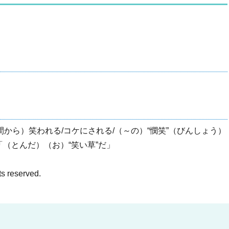
る
間から）笑われる/コケにされる/（～の）“憫笑”（びんしょう）
「（とんだ）（お）“笑い草”だ」
ts reserved.