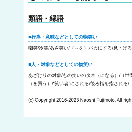
類語・縁語
行為・意味などとしての物笑い
嘲笑/冷笑/あざ笑い/（～を）バカにする/見下げ
人・対象などとしての物笑い
あざけりの対象/もの笑いのタネ（になる）/（世
（を買う）/“笑い者”にされる/後ろ指を指される/
(c) Copyright 2016-2023 Naoshi Fujimoto. All righ