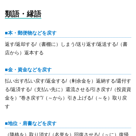
類語・縁語
本・郵便物などを戻す
返す/返却する/（書棚に）しまう/送り返す/返送する/（書
店から）返本する
金・資金などを戻す
払い出す/払い戻す/返金する/（剰余金を）返納する/還付す
る/返済する/（支払い先に）還流させる/引き戻す/（投資資
金を）“巻き戻す”/（～から）引き上げる/（～を）取り戻
す
地位・肩書などを戻す
（降格を）取り消す/（名誉を）回復させる/（～に）復帰