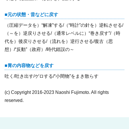
元の状態・昔などに戻す
（圧縮データを）“解凍”する/（“時計”の針を）逆転させる/
（～を）逆戻りさせる/（通常レベルに）“巻き戻す”/（時
代を）後戻りさせる/（流れを）逆行させる/復古（思
想）/“反動”（政府）/時代錯誤の～
胃の内容物などを戻す
吐く/吐き出す/ゲロする/“小間物”をまき散らす
(c) Copyright 2016-2023 Naoshi Fujimoto. All rights
reserved.