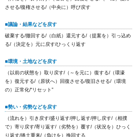
させる/復権させる/（中央に）呼び戻す
議論・結果などを戻す
破棄する/撤回する/（白紙）還元する/（提案を）引っ込め
る/（決定を）元に戻す/ひっくり返す
環境・土地などを戻す
（以前の状態を）取り戻す/（～を元に）復する/（環濠
を）復元する/（原状へ）回復させる/復旧させる/（環境
の）正常化/“リセット”
勢い・劣勢などを戻す
（流れを）引き戻す/盛り返す/押し返す/押し戻す/（相撲
で）寄り戻す/寄り返す/（劣勢を）覆す/（状況を）ひっく
り返す/捲土重来/（負けを）挽回する