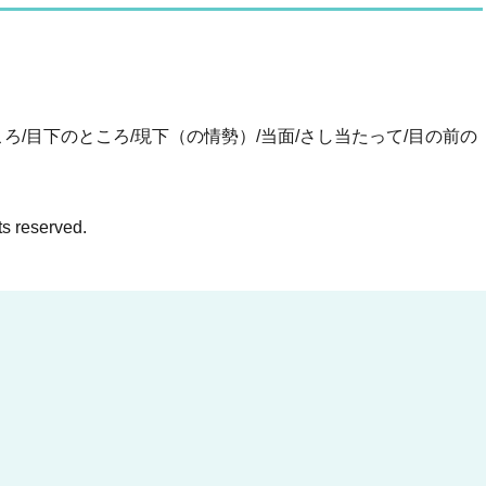
ころ/目下のところ/現下（の情勢）/当面/さし当たって/目の前の
ts reserved.