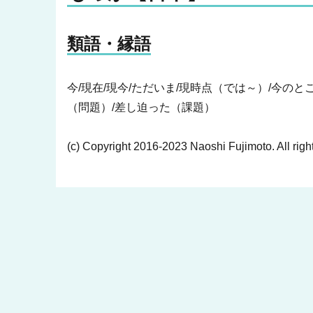
類語・縁語
今/現在/現今/ただいま/現時点（では～）/今のと
（問題）/差し迫った（課題）
(c) Copyright 2016-2023 Naoshi Fujimoto. All righ