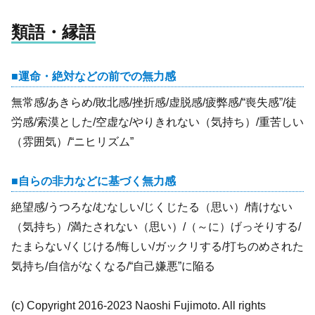
類語・縁語
運命・絶対などの前での無力感
無常感/あきらめ/敗北感/挫折感/虚脱感/疲弊感/“喪失感”/徒
労感/索漠とした/空虚な/やりきれない（気持ち）/重苦しい
（雰囲気）/“ニヒリズム”
自らの非力などに基づく無力感
絶望感/うつろな/むなしい/じくじたる（思い）/情けない
（気持ち）/満たされない（思い）/（～に）げっそりする/
たまらない/くじける/悔しい/ガックリする/打ちのめされた
気持ち/自信がなくなる/“自己嫌悪”に陥る
(c) Copyright 2016-2023 Naoshi Fujimoto. All rights