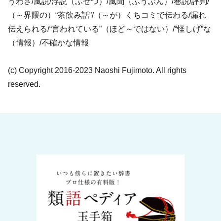
うわさ/風説/浮説（ふせつ）/風聞（ふうぶん）/巷説/評判/
（～界隈の）“茶飲み話”/（～が）くちコミで伝わる/漏れ
伝えられる/“言われている”（ほど～ではない）/“怪しげ”な
（情報）/不確かな情報
(c) Copyright 2016-2023 Naoshi Fujimoto. All rights
reserved.