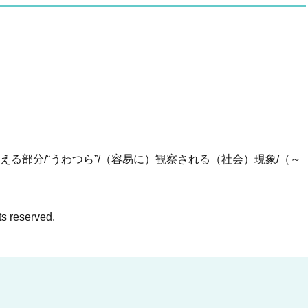
見える部分/“うわつら”/（容易に）観察される（社会）現象/（～
ts reserved.