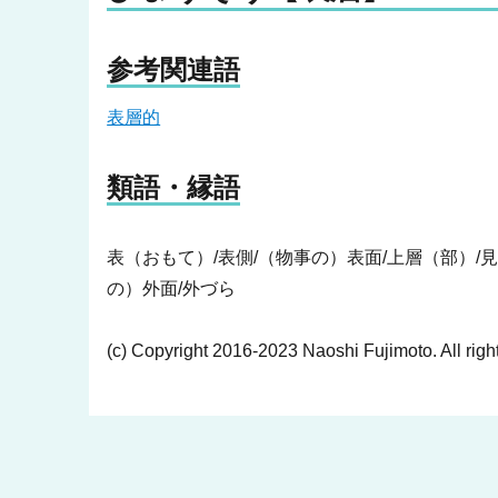
参考関連語
表層的
類語・縁語
表（おもて）/表側/（物事の）表面/上層（部）/
の）外面/外づら
(c) Copyright 2016-2023 Naoshi Fujimoto. All righ