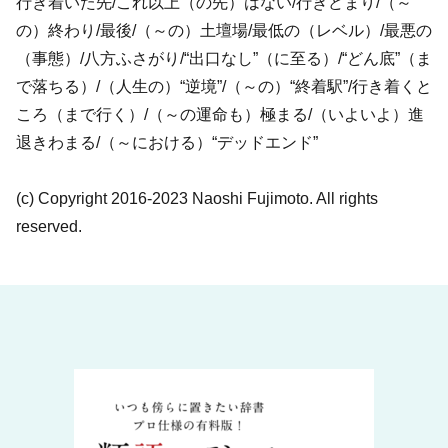
行き着いた先/これ以上（の先）はない/行きどまり/（～
の）終わり/最後/（～の）土壇場/最低の（レベル）/最悪の
（事態）/八方ふさがり/“出口なし”（に至る）/“どん底”（ま
で落ちる）/（人生の）“逆境”/（～の）“終着駅”/行き着くと
ころ（まで行く）/（～の運命も）極まる/（いよいよ）進
退きわまる/（～における）“デッドエンド”
(c) Copyright 2016-2023 Naoshi Fujimoto. All rights
reserved.