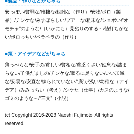
製品・作りなどがちゃち
安っぽい/貧弱な/稚拙な/粗雑な（作り）/安物/ボロ（製
品）/チンケな/みすぼらしい/プアーな/粗末な/ショボい/“オ
モチャ”のような/（いかにも）見劣りのする～/値打ちがな
い/ボロっちい/ペラペラの（作り）
策・アイデアなどがちゃち
薄っぺらな/安手の/貧しい/貧相な/貧乏くさい/姑息な/詰ま
らない/子供だましの/チンケな/取るに足りない/いい加減
な/安易な/安直な/練られていない/“底”が浅い/幼稚な（アイ
デア）/みみっちい（考え）/シケた（仕事）/カスのような/
ゴミのような～/“三文”（小説）
(c) Copyright 2016-2023 Naoshi Fujimoto. All rights
reserved.