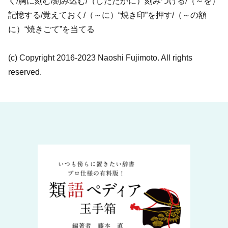
く/胸に刻む/刻み込む/（したたかに）刻みつける/（～を）
記憶する/覚えておく/（～に）“焼き印”を押す/（～の額
に）“焼きごて”を当てる
(c) Copyright 2016-2023 Naoshi Fujimoto. All rights
reserved.