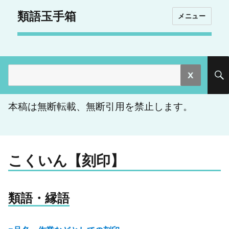
類語玉手箱
メニュー
検
索:
本稿は無断転載、無断引用を禁止します。
こくいん【刻印】
類語・縁語