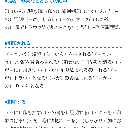
品名・作業などとしての刻印
印（いん）/焼き印/（印の）彫刻/極印（ごくいん）/（～
の）証明/（～の）しるし/（～の）マーク/（心に残
る）“傷”/“トラウマ”/（逃れられない）“苦しみ”/“原罪”意識
刻印される
（～という）烙印（らくいん）を押される/（～とい
う）“汚名”を背負わされる/（消せない）“汚点”が残る/（～
が～に）焼きつく/（～が）刷り込まれる/刻まれる/（～
が）トラウマとなる/（～が）刻み込まれる/（～が～
の）“ＤＮＡ”となる
刻印する
（～に）印を押す/（～の旨を）証明する/（～に～を）印
象づける/（～を）心に刻む/（～を）（しっかり）胸にお