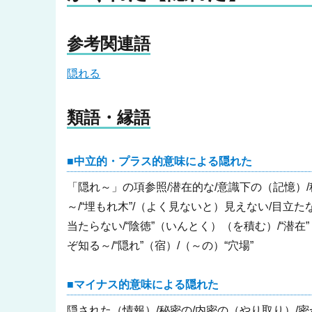
参考関連語
隠れる
類語・縁語
中立的・プラス的意味による隠れた
「隠れ～」の項参照/潜在的な/意識下の（記憶）
～/“埋もれ木”/（よく見ないと）見えない/目立た
当たらない/“陰徳”（いんとく）（を積む）/“潜在
ぞ知る～/“隠れ”（宿）/（～の）“穴場”
マイナス的意味による隠れた
隠された（情報）/秘密の/内密の（やり取り）/密か