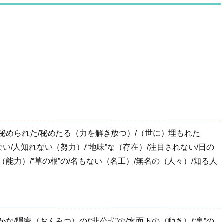
/秘められた/秘めたる（力を解き放つ）/（世に）埋もれた
ない/人知れない（努力）/“地味”な（存在）/注目されない/日の
”（能力）/“草の根”の/名もない（名工）/無名の（人々）/知る人
な/隠密（おんみつ）の/“非公式”の/水面下の（動き）/“裏”の