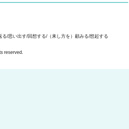
る/思い出す/回想する/（来し方を）顧みる/想起する
ts reserved.