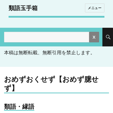
類語玉手箱
メニュー
検
索:
本稿は無断転載、無断引用を禁止します。
おめずおくせず【おめず臆せ
ず】
類語・縁語